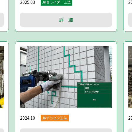
2025.03
2
JKセライダー工法
詳 細
2024.10
2
JKテラピン工法