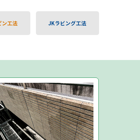
ピン
工法
JKラビング
工法