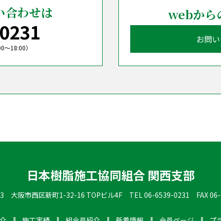
い合わせは
webか
-0231
お問い
〜18:00）
日本樹脂施工協同組合 関西支部
013 大阪市西区新町1-32-16 TOPビル4F
TEL 06-6539-0231 FAX 06-
介
施工実績
組合員紹介
新着情報
会員ページ
プ