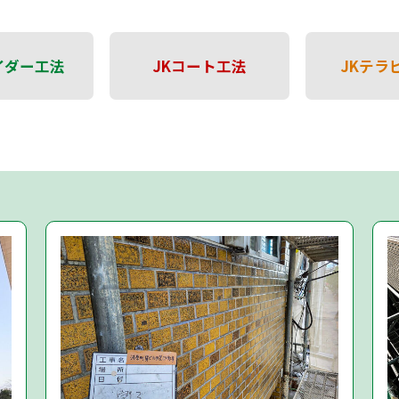
イダー
工法
JKコート
工法
JKテラ