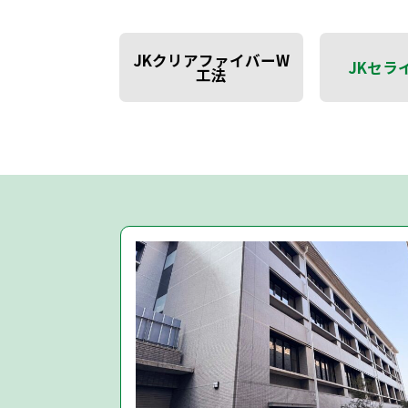
JKクリアファイバーW
JKセラ
工法