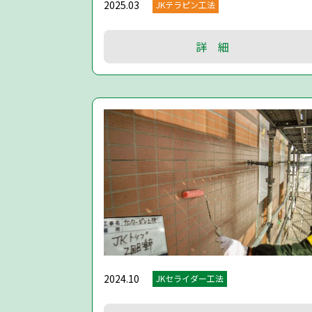
2025.03
JKテラピン工法
詳 細
2024.10
JKセライダー工法