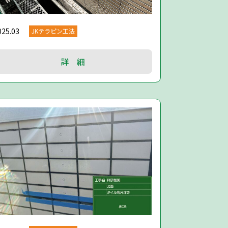
025.03
JKテラピン工法
詳 細