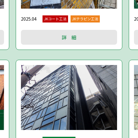
2025.04
2
JKコート工法
JKテラピン工法
詳 細