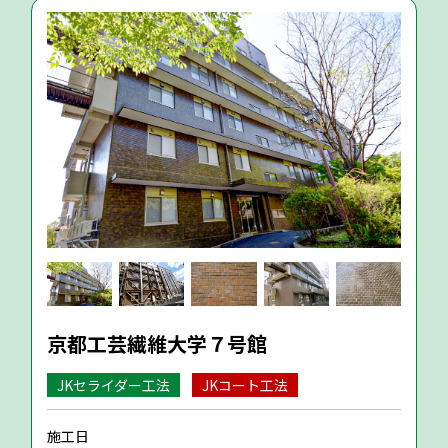
京都工芸繊維大学７号館
JKセライダー工法
JKコート工法
施工日